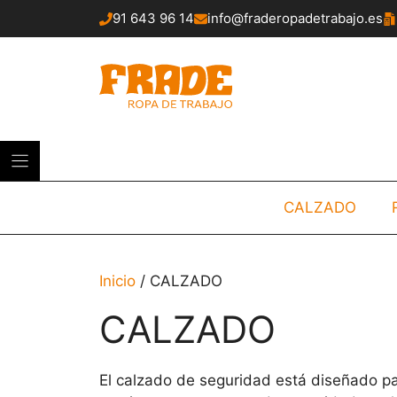
Saltar
91 643 96 14
info@fraderopadetrabajo.es
al
contenido
CALZADO
Inicio
/ CALZADO
CALZADO
El calzado de seguridad está diseñado pa