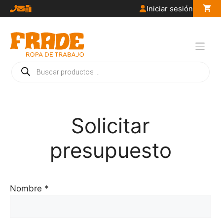
Saltar
Iniciar sesión
al
contenido
Búsqueda
de
productos
Solicitar
presupuesto
Nombre *