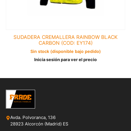
SUDADERA CREMALLERA RAINBOW BLACK
CARBON (COD: EY174)
Sin stock (disponible bajo pedido)
Inicia sesión para ver el precio
Avda. Polvoranca, 136
28923 Alcorcón (Madrid) ES