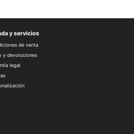
da y servicios
iciones de venta
o y devoluciones
ntía legal
as
onalización