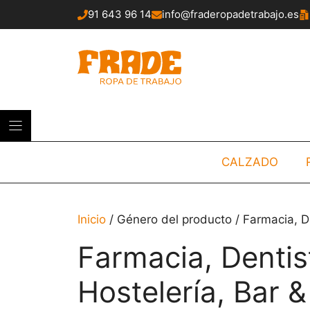
Saltar
91 643 96 14
info@fraderopadetrabajo.es
al
contenido
CALZADO
Inicio
/ Género del producto / Farmacia, De
Farmacia, Dentist
Hostelería, Bar 