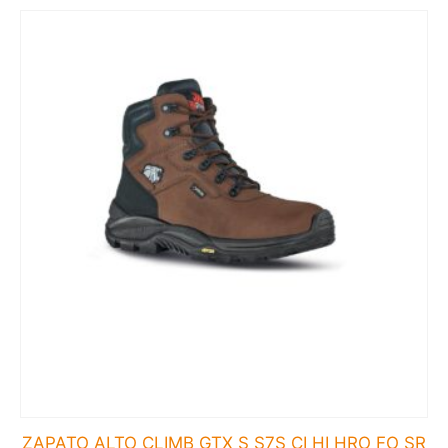
ZAPATO ALTO CLIMB GTX S S7S CI HI HRO FO SR