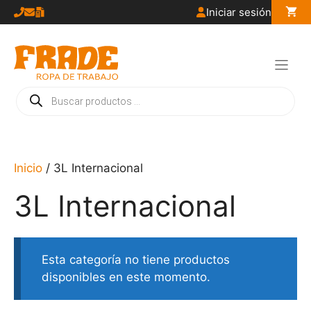
Saltar
Iniciar sesión
al
contenido
Búsqueda
de
productos
Inicio
/ 3L Internacional
3L Internacional
Esta categoría no tiene productos
disponibles en este momento.