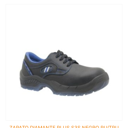
ZAPATO DIAMANTE PLUS S3S NEGRO PU/TPU