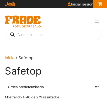
Saltar
Iniciar sesión
al
contenido
Búsqueda
de
productos
Inicio
/ Safetop
Safetop
Mostrando 1–40 de 279 resultados