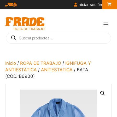
Saltar
Iniciar sesión
al
contenido
Búsqueda
de
productos
Inicio
/
ROPA DE TRABAJO
/
IGNIFUGA Y
ANTIESTATICA
/
ANITESTATICA
/ BATA
(COD.:B6900)