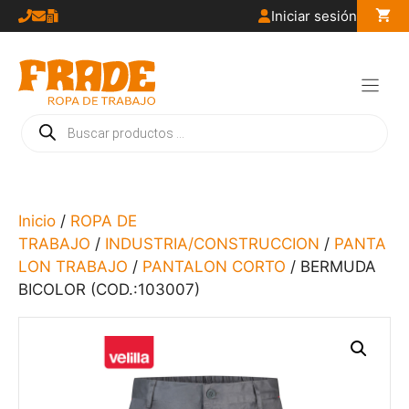
Saltar
Iniciar sesión
al
contenido
Búsqueda
de
productos
Inicio
/
ROPA DE
TRABAJO
/
INDUSTRIA/CONSTRUCCION
/
PANTA
LON TRABAJO
/
PANTALON CORTO
/ BERMUDA
BICOLOR (COD.:103007)