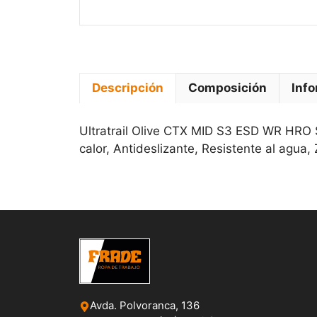
Descripción
Composición
Info
Ultratrail Olive CTX MID S3 ESD WR HRO 
calor, Antideslizante, Resistente al agua
Avda. Polvoranca, 136