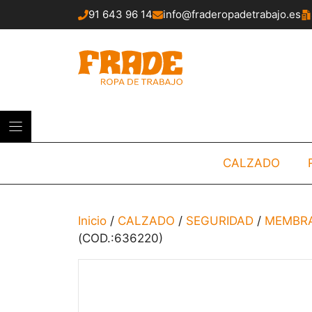
Saltar
91 643 96 14
info@fraderopadetrabajo.es
al
contenido
CALZADO
Inicio
/
CALZADO
/
SEGURIDAD
/
MEMBRA
(COD.:636220)