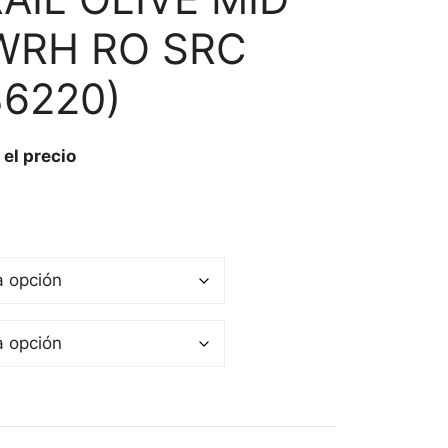
WRH RO SRC
36220)
 el precio