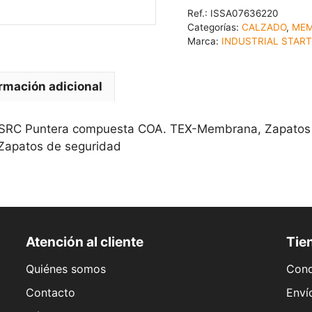
Ref.:
ISSA07636220
Categorías:
CALZADO
,
MEM
Marca:
INDUSTRIAL STAR
rmación adicional
SRC Puntera compuesta COA. TEX-Membrana, Zapatos dis
, Zapatos de seguridad
Atención al cliente
Tien
Quiénes somos
Cond
Contacto
Enví