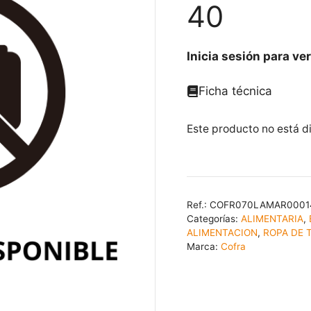
40
Inicia sesión para ver
Ficha técnica
Este producto no está d
Ref.:
COFR070LAMAR0001
Categorías:
ALIMENTARIA
,
ALIMENTACION
,
ROPA DE 
Marca:
Cofra