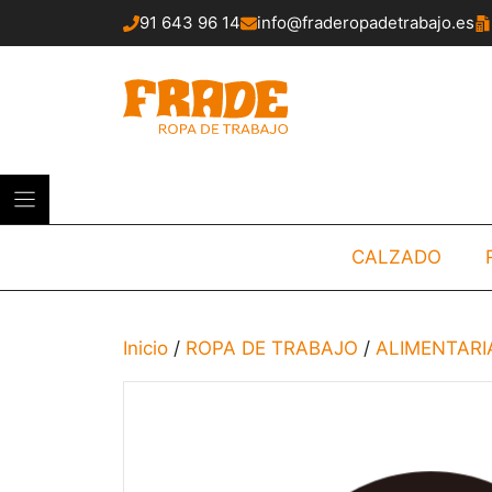
Saltar
91 643 96 14
info@fraderopadetrabajo.es
al
contenido
CALZADO
Inicio
/
ROPA DE TRABAJO
/
ALIMENTARI