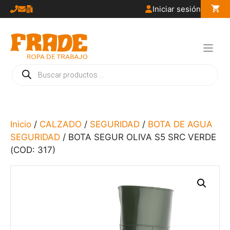
Saltar
Iniciar sesión
al
contenido
Búsqueda
de
productos
Inicio
/
CALZADO
/
SEGURIDAD
/
BOTA DE AGUA
SEGURIDAD
/ BOTA SEGUR OLIVA S5 SRC VERDE
(COD: 317)