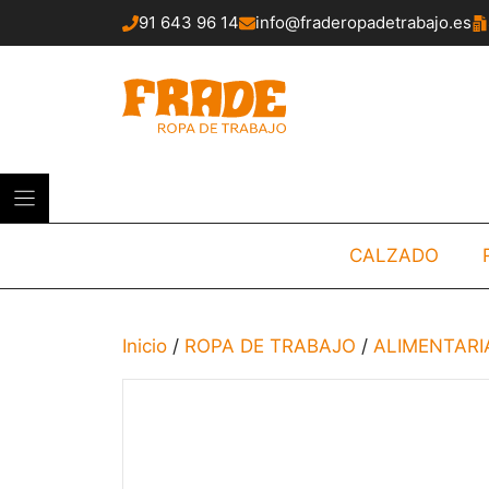
Saltar
91 643 96 14
info@fraderopadetrabajo.es
al
contenido
CALZADO
Inicio
/
ROPA DE TRABAJO
/
ALIMENTARI