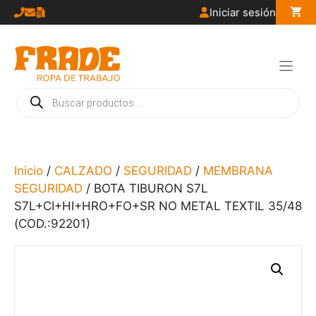
Saltar
Iniciar sesión
al
contenido
Búsqueda
de
productos
Inicio
/
CALZADO
/
SEGURIDAD
/
MEMBRANA
SEGURIDAD
/ BOTA TIBURON S7L
S7L+CI+HI+HRO+FO+SR NO METAL TEXTIL 35/48
(COD.:92201)