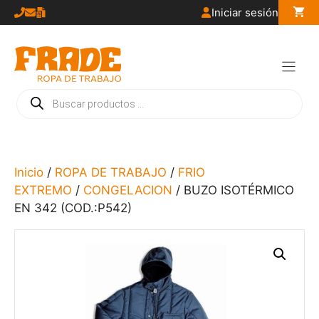
Saltar
Iniciar sesión
al
contenido
Búsqueda
de
productos
Inicio
/
ROPA DE TRABAJO
/
FRIO
EXTREMO
/
CONGELACION
/ BUZO ISOTÉRMICO
EN 342 (COD.:P542)