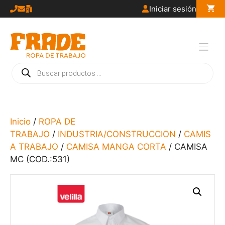
Saltar
Iniciar sesión
al
contenido
Búsqueda
de
productos
Inicio
/
ROPA DE
TRABAJO
/
INDUSTRIA/CONSTRUCCION
/
CAMIS
A TRABAJO
/
CAMISA MANGA CORTA
/ CAMISA
MC (COD.:531)