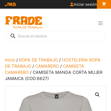
Saltar
Iniciar sesión
al
contenido
Búsqueda
de
productos
Inicio
/
ROPA DE TRABAJO
/
HOSTELERIA ROPA
DE TRABAJO
/
CAMARERO
/
CAMISETA
CAMARERO
/ CAMISETA MANGA CORTA MUJER
JAMAICA (COD:6627)