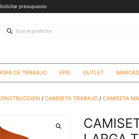
Solicitar presupuesto
Búsqueda
de
productos
ROPA DE TRABAJO
EPIS
OUTLET
MARCAS
/CONSTRUCCION
/
CAMISETA TRABAJO
/
CAMISETA M
CAMISE
LARGA T