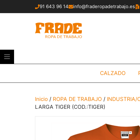
Saltar
91 643 96 14
info@fraderopadetrabajo.es
al
contenido
CALZADO
Inicio
/
ROPA DE TRABAJO
/
INDUSTRIA
LARGA TIGER (COD.:TIGER)