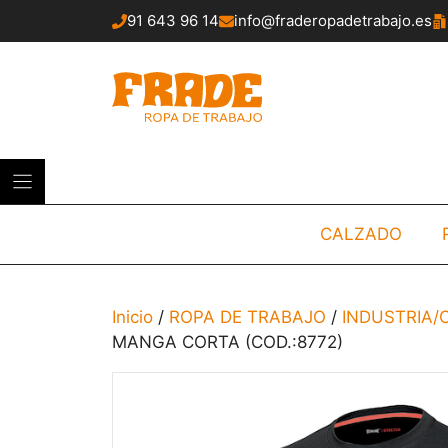
Saltar
91 643 96 14
info@fraderopadetrabajo.es
al
contenido
CALZADO
Inicio
/
ROPA DE TRABAJO
/
INDUSTRIA
MANGA CORTA (COD.:8772)