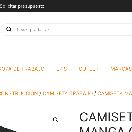
Solicitar presupuesto
Búsqueda
de
productos
ROPA DE TRABAJO
EPIS
OUTLET
MARCAS
/CONSTRUCCION
/
CAMISETA TRABAJO
/
CAMISETA M
CAMISE
MANGA 