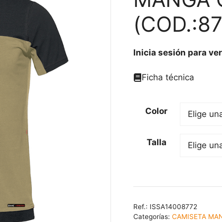
(COD.:87
Inicia sesión para ver
Ficha técnica
Color
Talla
Ref.:
ISSA14008772
Categorías:
CAMISETA MA