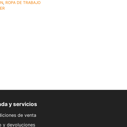
ON
,
ROPA DE TRABAJO
TER
da y servicios
iciones de venta
o y devoluciones