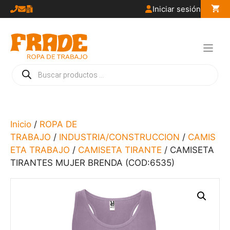
Saltar
Iniciar sesión
al
contenido
Búsqueda
de
productos
Inicio
/
ROPA DE
TRABAJO
/
INDUSTRIA/CONSTRUCCION
/
CAMIS
ETA TRABAJO
/
CAMISETA TIRANTE
/ CAMISETA
TIRANTES MUJER BRENDA (COD:6535)