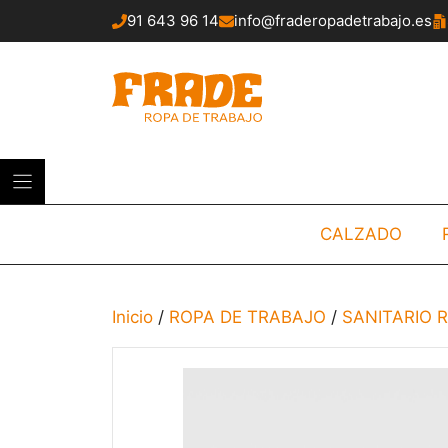
Saltar
91 643 96 14
info@fraderopadetrabajo.es
al
contenido
CALZADO
Inicio
/
ROPA DE TRABAJO
/
SANITARIO 