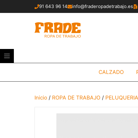
Saltar
91 643 96 14
info@fraderopadetrabajo.es
al
contenido
CALZADO
Inicio
/
ROPA DE TRABAJO
/
PELUQUERIA