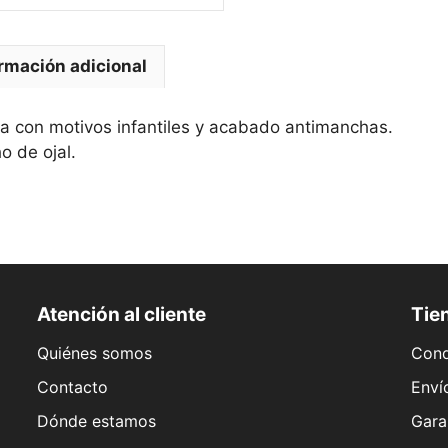
rmación adicional
 con motivos infantiles y acabado antimanchas.
o de ojal.
Atención al cliente
Tien
Quiénes somos
Cond
Contacto
Enví
Dónde estamos
Gara