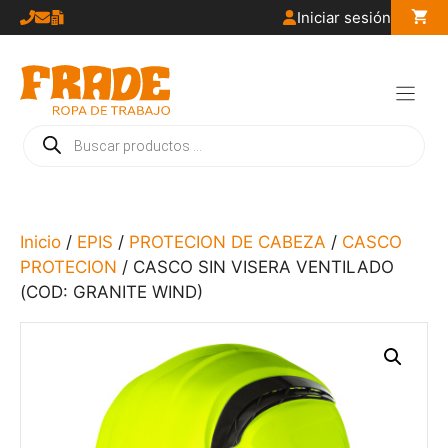
Saltar
Iniciar sesión
al
contenido
Búsqueda
de
productos
Inicio
/
EPIS
/
PROTECION DE CABEZA
/
CASCO
PROTECION
/ CASCO SIN VISERA VENTILADO
(COD: GRANITE WIND)