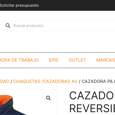
Solicitar presupuesto
Búsqueda
de
productos
ROPA DE TRABAJO
EPIS
OUTLET
MARCAS
LIDAD
/
CHAQUETAS /CAZADORAS AV
/ CAZADORA PILO
CAZADOR
REVERSI