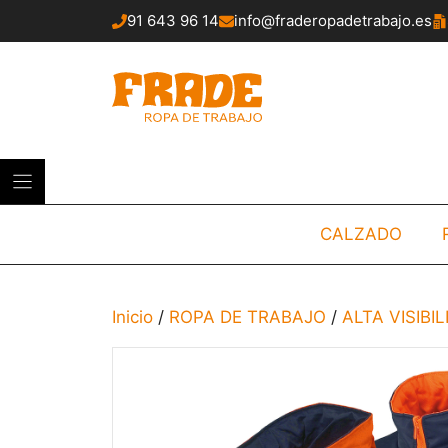
Saltar
91 643 96 14
info@fraderopadetrabajo.es
al
contenido
CALZADO
Inicio
/
ROPA DE TRABAJO
/
ALTA VISIBI