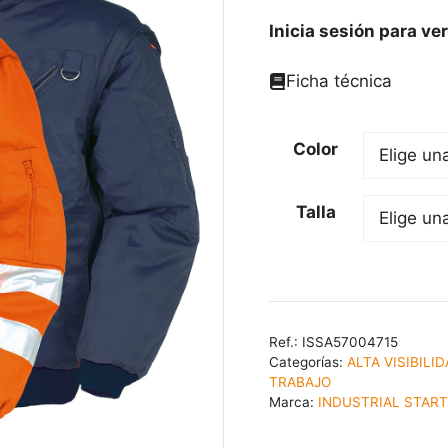
Inicia sesión para ver
Ficha técnica
Color
Talla
Ref.:
ISSA57004715
Categorías:
ALTA VISIBILI
TRABAJO
Marca:
INDUSTRIAL STAR