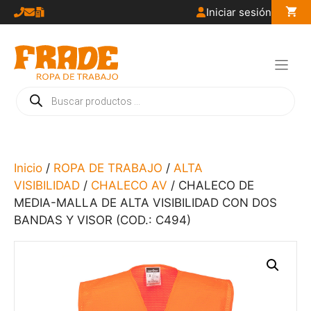
Saltar
Iniciar sesión
al
contenido
Búsqueda
de
productos
Inicio
/
ROPA DE TRABAJO
/
ALTA
VISIBILIDAD
/
CHALECO AV
/ CHALECO DE
MEDIA-MALLA DE ALTA VISIBILIDAD CON DOS
BANDAS Y VISOR (COD.: C494)