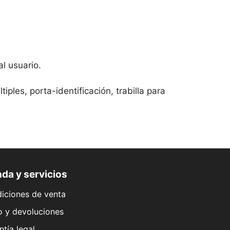
l usuario.
iples, porta-identificación, trabilla para
da y servicios
iciones de venta
o y devoluciones
ntía legal