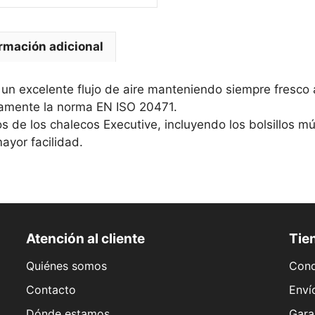
rmación adicional
n excelente flujo de aire manteniendo siempre fresco a
tamente la norma EN ISO 20471.
s de los chalecos Executive, incluyendo los bolsillos múlt
mayor facilidad.
Atención al cliente
Tien
Quiénes somos
Cond
Contacto
Enví
Dónde estamos
Gara