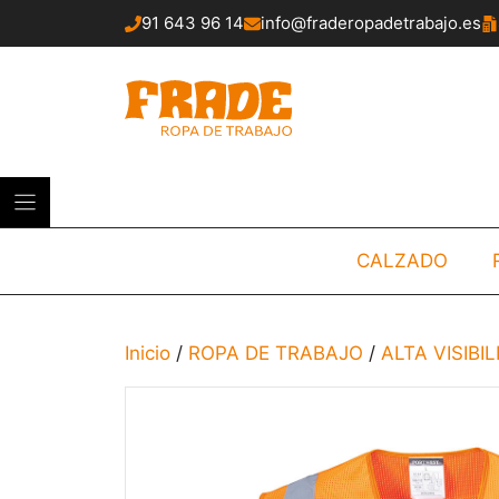
Saltar
91 643 96 14
info@fraderopadetrabajo.es
al
contenido
CALZADO
Inicio
/
ROPA DE TRABAJO
/
ALTA VISIBI