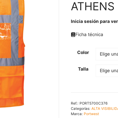
ATHENS 
Inicia sesión para ver
Ficha técnica
Color
Talla
Ref.:
PORT5700C376
Categorías:
ALTA VISIBILI
Marca:
Portwest