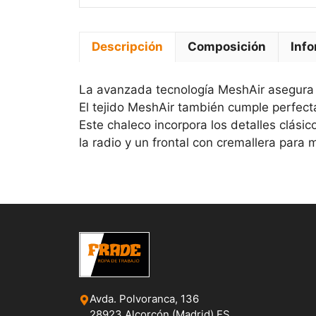
Descripción
Composición
Info
La avanzada tecnología MeshAir asegura u
El tejido MeshAir también cumple perfec
Este chaleco incorpora los detalles clásico
la radio y un frontal con cremallera para 
Avda. Polvoranca, 136
28923 Alcorcón (Madrid) ES