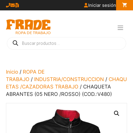
Saltar
Iniciar sesión
al
contenido
Búsqueda
de
productos
Inicio
/
ROPA DE
TRABAJO
/
INDUSTRIA/CONSTRUCCION
/
CHAQU
ETAS /CAZADORAS TRABAJO
/ CHAQUETA
ABRANTES (05 NERO /ROSSO) (COD.:V480)