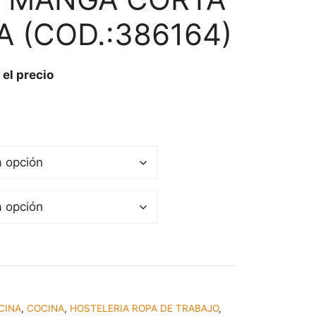
 (COD.:386164)
 el precio
CINA
,
COCINA
,
HOSTELERIA ROPA DE TRABAJO
,