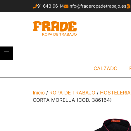
Saltar
91 643 96 14
info@fraderopadetrabajo.es
al
contenido
CALZADO
Inicio
/
ROPA DE TRABAJO
/
HOSTELERIA
CORTA MORELLA (COD.:386164)