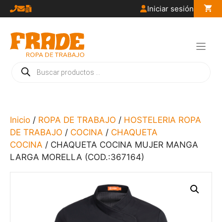
Saltar
Iniciar sesión
al
contenido
Búsqueda
de
productos
Inicio
/
ROPA DE TRABAJO
/
HOSTELERIA ROPA
DE TRABAJO
/
COCINA
/
CHAQUETA
COCINA
/ CHAQUETA COCINA MUJER MANGA
LARGA MORELLA (COD.:367164)