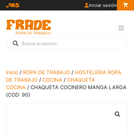
Saltar
Iniciar sesión
al
contenido
Búsqueda
de
productos
Inicio
/
ROPA DE TRABAJO
/
HOSTELERIA ROPA
DE TRABAJO
/
COCINA
/
CHAQUETA
COCINA
/ CHAQUETA COCINERO MANGA LARGA
(COD: 90)