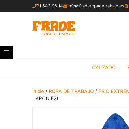
Saltar
91 643 96 14
info@fraderopadetrabajo.es
al
contenido
CALZADO
Inicio
/
ROPA DE TRABAJO
/
FRIO EXTRE
LAPONIE2)