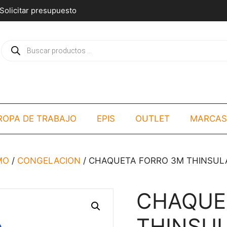
Solicitar presupuesto
Búsqueda
de
productos
ROPA DE TRABAJO
EPIS
OUTLET
MARCAS
MO
/
CONGELACION
/ CHAQUETA FORRO 3M THINSULAT
CHAQUE
THINSUL