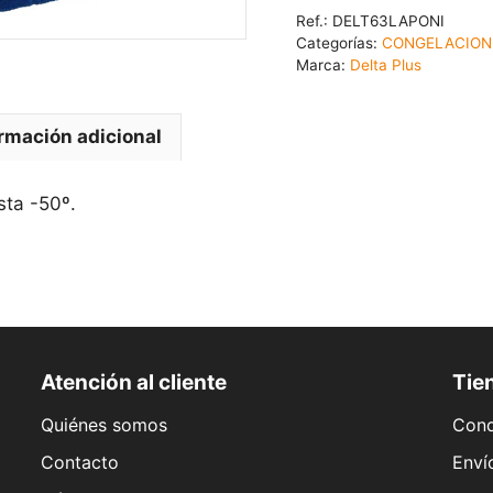
Ref.:
DELT63LAPONI
Categorías:
CONGELACION
Marca:
Delta Plus
rmación adicional
sta -50º.
Atención al cliente
Tien
Quiénes somos
Cond
Contacto
Enví