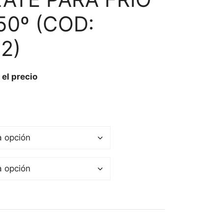
50º (COD:
2)
 el precio