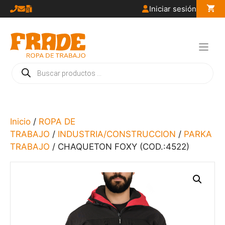
Saltar
Iniciar sesión
al
contenido
Búsqueda
de
productos
Inicio
/
ROPA DE
TRABAJO
/
INDUSTRIA/CONSTRUCCION
/
PARKA
TRABAJO
/ CHAQUETON FOXY (COD.:4522)