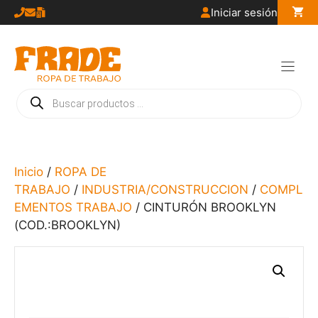
Saltar
Iniciar sesión
al
contenido
Búsqueda
de
productos
Inicio
/
ROPA DE
TRABAJO
/
INDUSTRIA/CONSTRUCCION
/
COMPL
EMENTOS TRABAJO
/ CINTURÓN BROOKLYN
(COD.:BROOKLYN)