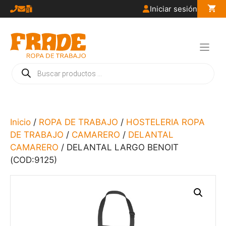
Saltar
Iniciar sesión
al
contenido
Búsqueda
de
productos
Inicio
/
ROPA DE TRABAJO
/
HOSTELERIA ROPA
DE TRABAJO
/
CAMARERO
/
DELANTAL
CAMARERO
/ DELANTAL LARGO BENOIT
(COD:9125)