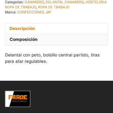
Categorías:
CAMARERO
,
DELANTAL CAMARERO
,
HOSTELERIA
ROPA DE TRABAJO
,
ROPA DE TRABAJO
Marca:
CONFECCIONES JAF
Descripción
Composición
Delantal con peto, bolsillo central partido, tiras
para atar regulables.