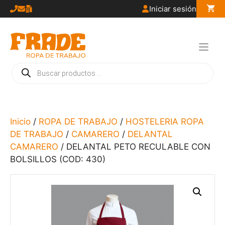
Saltar
Iniciar sesión
al
contenido
Búsqueda
de
productos
Inicio
/
ROPA DE TRABAJO
/
HOSTELERIA ROPA
DE TRABAJO
/
CAMARERO
/
DELANTAL
CAMARERO
/ DELANTAL PETO RECULABLE CON
BOLSILLOS (COD: 430)