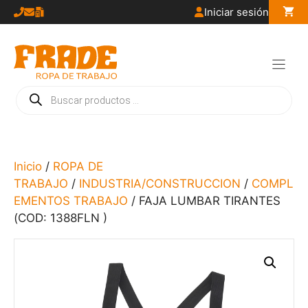
Saltar
Iniciar sesión
al
contenido
Búsqueda
de
productos
Inicio
/
ROPA DE
TRABAJO
/
INDUSTRIA/CONSTRUCCION
/
COMPL
EMENTOS TRABAJO
/ FAJA LUMBAR TIRANTES
(COD: 1388FLN )