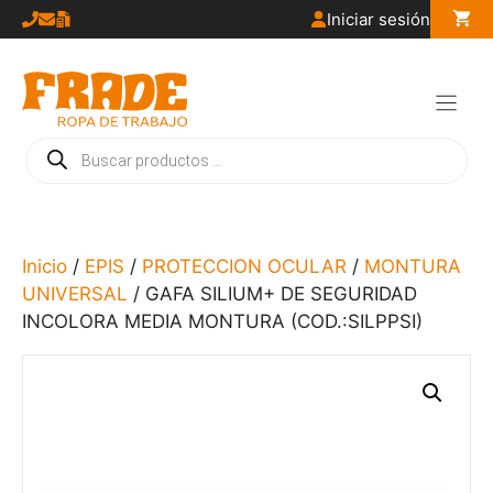
Saltar
Iniciar sesión
al
contenido
Búsqueda
de
productos
Inicio
/
EPIS
/
PROTECCION OCULAR
/
MONTURA
UNIVERSAL
/ GAFA SILIUM+ DE SEGURIDAD
INCOLORA MEDIA MONTURA (COD.:SILPPSI)