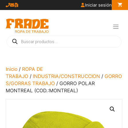
Saltar
Iniciar sesión
al
contenido
Búsqueda
de
productos
Inicio
/
ROPA DE
TRABAJO
/
INDUSTRIA/CONSTRUCCION
/
GORRO
S/GORRAS TRABAJO
/ GORRO POLAR
MONTREAL (COD.:MONTREAL)