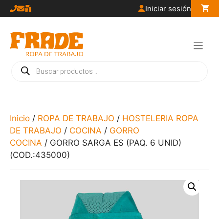
Saltar
Iniciar sesión
al
contenido
Búsqueda
de
productos
Inicio
/
ROPA DE TRABAJO
/
HOSTELERIA ROPA
DE TRABAJO
/
COCINA
/
GORRO
COCINA
/ GORRO SARGA ES (PAQ. 6 UNID)
(COD.:435000)