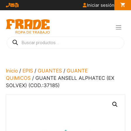
Saltar
Iniciar sesión
al
contenido
Búsqueda
de
productos
Inicio
/
EPIS
/
GUANTES
/
GUANTE
QUIMICOS
/ GUANTE ANSELL ALPHATEC (EX
SOLVEX) (COD.:37185)