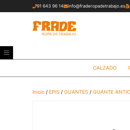
Saltar
91 643 96 14
info@fraderopadetrabajo.es
al
contenido
CALZADO
Inicio
/
EPIS
/
GUANTES
/
GUANTE ANTI