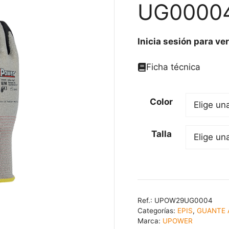
UG0000
Inicia sesión para ver
Ficha técnica
Color
Talla
Ref.:
UPOW29UG0004
Categorías:
EPIS
,
GUANTE 
Marca:
UPOWER