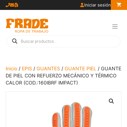
Saltar
Iniciar sesión
al
contenido
Búsqueda
de
productos
Inicio
/
EPIS
/
GUANTES
/
GUANTE PIEL
/ GUANTE
DE PIEL CON REFUERZO MECÁNICO Y TÉRMICO
CALOR (COD.:160IBRF IMPACT)