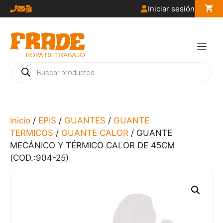
Saltar
Iniciar sesión
al
contenido
Búsqueda
de
productos
Inicio
/
EPIS
/
GUANTES
/
GUANTE
TERMICOS
/
GUANTE CALOR
/ GUANTE
MECÁNICO Y TÉRMICO CALOR DE 45CM
(COD.:904-25)