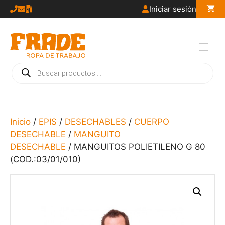
Saltar
Iniciar sesión
al
contenido
Búsqueda
de
productos
Inicio
/
EPIS
/
DESECHABLES
/
CUERPO
DESECHABLE
/
MANGUITO
DESECHABLE
/ MANGUITOS POLIETILENO G 80
(COD.:03/01/010)