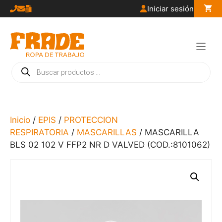
Saltar
Iniciar sesión
al
contenido
Búsqueda
de
productos
Inicio
/
EPIS
/
PROTECCION
RESPIRATORIA
/
MASCARILLAS
/ MASCARILLA
BLS 02 102 V FFP2 NR D VALVED (COD.:8101062)