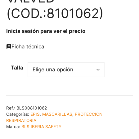
(COD.:8101062)
Inicia sesión para ver el precio
Ficha técnica
Talla
Ref.:
BLS008101062
Categorías:
EPIS
,
MASCARILLAS
,
PROTECCION
RESPIRATORIA
Marca:
BLS IBERIA SAFETY