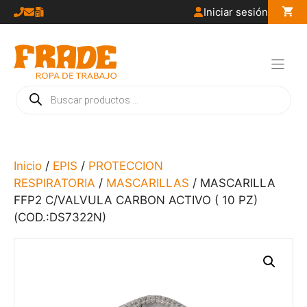
Saltar
Iniciar sesión
al
contenido
Búsqueda
de
productos
Inicio
/
EPIS
/
PROTECCION
RESPIRATORIA
/
MASCARILLAS
/ MASCARILLA
FFP2 C/VALVULA CARBON ACTIVO ( 10 PZ)
(COD.:DS7322N)