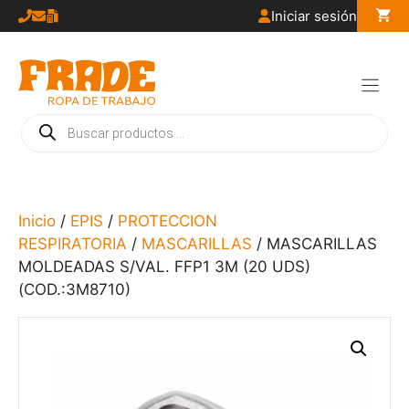
Saltar
Iniciar sesión
al
contenido
Búsqueda
de
productos
Inicio
/
EPIS
/
PROTECCION
RESPIRATORIA
/
MASCARILLAS
/ MASCARILLAS
MOLDEADAS S/VAL. FFP1 3M (20 UDS)
(COD.:3M8710)