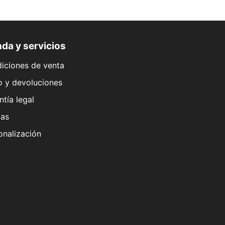
da y servicios
iciones de venta
o y devoluciones
ntía legal
as
onalización