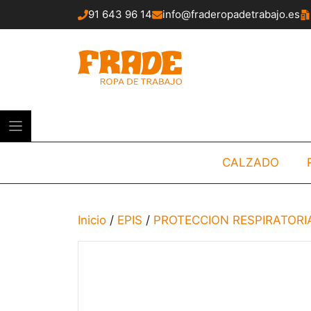
Saltar
91 643 96 14
info@fraderopadetrabajo.es
al
contenido
CALZADO
Inicio
/
EPIS
/
PROTECCION RESPIRATORI