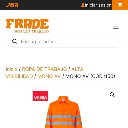
Saltar
Iniciar sesión
al
contenido
Búsqueda
de
productos
Inicio
/
ROPA DE TRABAJO
/
ALTA
VISIBILIDAD
/
MONO AV
/ MONO AV (COD.:150)